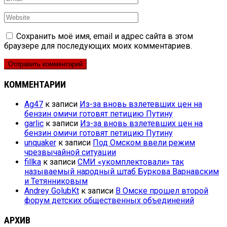
Сохранить моё имя, email и адрес сайта в этом
браузере для последующих моих комментариев.
КОММЕНТАРИИ
Ag47
к записи
Из-за вновь взлетевших цен на
бензин омичи готовят петицию Путину
garlic
к записи
Из-за вновь взлетевших цен на
бензин омичи готовят петицию Путину
unquaker
к записи
Под Омском ввели режим
чрезвычайной ситуации
fillka
к записи
СМИ «укомплектовали» так
называемый народный штаб Буркова Варнавским
и Тетянниковым
Andrey GolubKt
к записи
В Омске прошел второй
форум детских общественных объединений
АРХИВ