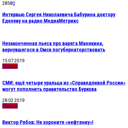
2858
0
Интервью Сергея Николаевича Бабурина доктору
Еделеву на радио МедиаМетрикс
Незаконченная пьеса про варяга Манякина,
вернувшегося в Омск погубернаторствовать
15.07.2019
Пресса
СМИ: ещё четыре уральца из «Справедливой России»
могут пополнить правительство Буркова
28.02.2019
Пресса
Виктор Рябов: Не хороните «нефтянку»!