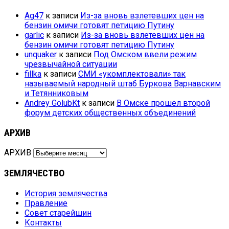
Ag47
к записи
Из-за вновь взлетевших цен на
бензин омичи готовят петицию Путину
garlic
к записи
Из-за вновь взлетевших цен на
бензин омичи готовят петицию Путину
unquaker
к записи
Под Омском ввели режим
чрезвычайной ситуации
fillka
к записи
СМИ «укомплектовали» так
называемый народный штаб Буркова Варнавским
и Тетянниковым
Andrey GolubKt
к записи
В Омске прошел второй
форум детских общественных объединений
АРХИВ
АРХИВ
ЗЕМЛЯЧЕСТВО
История землячества
Правление
Совет старейшин
Контакты