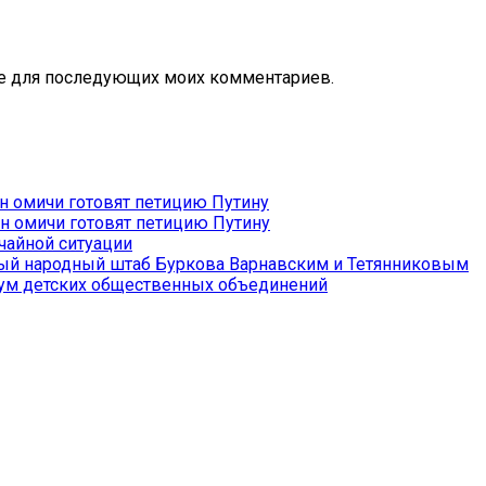
ере для последующих моих комментариев.
н омичи готовят петицию Путину
ин омичи готовят петицию Путину
айной ситуации
ый народный штаб Буркова Варнавским и Тетянниковым
ум детских общественных объединений