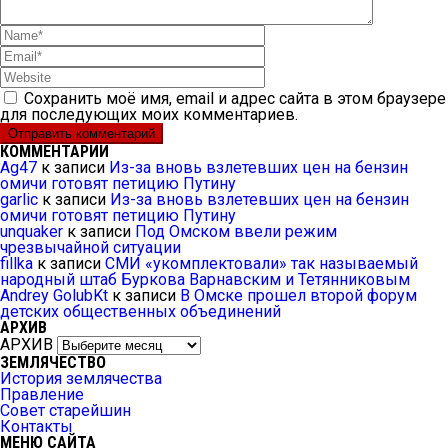
Сохранить моё имя, email и адрес сайта в этом браузере
для последующих моих комментариев.
КОММЕНТАРИИ
Ag47
к записи
Из-за вновь взлетевших цен на бензин
омичи готовят петицию Путину
garlic
к записи
Из-за вновь взлетевших цен на бензин
омичи готовят петицию Путину
unquaker
к записи
Под Омском ввели режим
чрезвычайной ситуации
fillka
к записи
СМИ «укомплектовали» так называемый
народный штаб Буркова Варнавским и Тетянниковым
Andrey GolubKt
к записи
В Омске прошел второй форум
детских общественных объединений
АРХИВ
АРХИВ
ЗЕМЛЯЧЕСТВО
История землячества
Правление
Совет старейшин
Контакты
МЕНЮ САЙТА